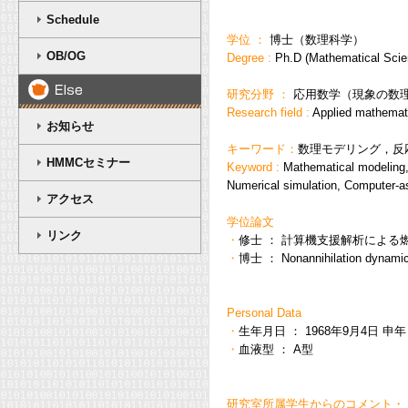
Schedule
学位 ：
博士（数理科学）
OB/OG
Degree :
Ph.D (Mathematical Scie
研究分野 ：
応用数学（現象の数
Research field :
Applied mathemat
お知らせ
キーワード：
数理モデリング，反
HMMCセミナー
Keyword :
Mathematical modeling,
Numerical simulation, Computer-a
アクセス
学位論文
リンク
・
修士 ： 計算機支援解析によ
・
博士 ： Nonannihilation dynamics 
Personal Data
・
生年月日 ： 1968年9月4日 申
・
血液型 ： A型
研究室所属学生からのコメント・