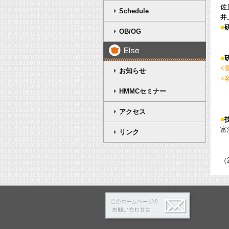
佐
Schedule
井上
■
OB/OG
■
<
お知らせ
<
HMMCセミナー
アクセス
■
富澤
リンク
（2