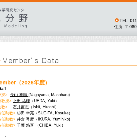
TEL: 0
住所: 〒06
ember（2026年度）
taff
教授>
長山 雅晴
(Nagayama, Masaharu)
准教授>
上田 祐暉
（UEDA, Yuki）
助教>
石井宙志
（Ishii, Hiroshi）
特任助教>
杉田 幸亮
（SUGITA, Kosuke）
特任助教>
井倉 弓彦
（IKURA, Yumihiko)
特任助教>
千葉 悠喜
（CHIBA, Yuki）