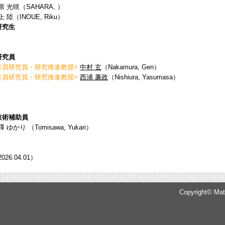
原 光咲（SAHARA, ）
 陸（INOUE, Riku）
研究生
研究員
客員研究員・研究推進教授>
中村 玄
（Nakamura, Gen）
客員研究員・研究推進教授>
西浦 廉政
（Nishiura, Yasumasa）
技術補助員
 ゆかり （Tomisawa, Yukari）
026.04.01）
Copyright© Math