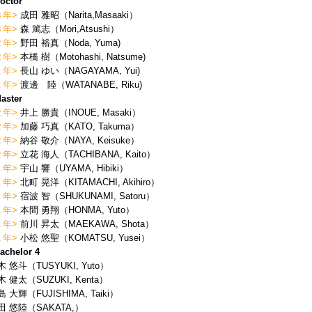
octor
３年>
成田 雅昭（Narita,Masaaki）
３年>
森 篤志
（Mori,Atsushi）
２年>
野田 裕真（Noda, Yuma)
２年>
本橋 樹（Motohashi, Natsume)
１年>
長山 ゆい（NAGAYAMA, Yui)
１年>
渡邊 陸（WATANABE, Riku)
aster
２年>
井上 勝貴（INOUE, Masaki）
２年>
加藤 巧真（KATO, Takuma）
２年>
納谷 敬介（NAYA, Keisuke）
２年>
立花 海人
（TACHIBANA, Kaito）
１年>
宇山 響（UYAMA, Hibiki）
１年>
北町 晃洋（KITAMACHI, Akihiro）
１年>
宿波 智（SHUKUNAMI, Satoru）
１年>
本間 勇翔（HONMA, Yuto）
１年>
前川 昇太（MAEKAWA, Shota）
１年>
小松 悠聖（KOMATSU, Yusei）
achelor 4
木 悠斗（TUSYUKI, Yuto）
木 健太（SUZUKI, Kenta）
 大輝（FUJISHIMA, Taiki）
田 悠陸（SAKATA,）