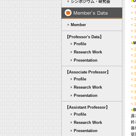
■
D
シンポジウム・研究会
<
<
<
Member
<
<
【Professor's Data】
<
■
M
Profile
<
Research Work
<
Presentation
<
<
【Associate Professor】
<
Profile
<
<
Research Work
<
Presentation
<
<
【Assistant Professor】
■
B
Profile
露
鈴
Research Work
藤島
Presentation
坂